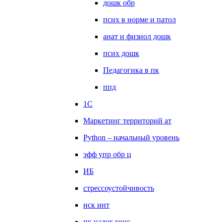
дошк обр
псих в норме и патол
анат и физиол дошк
псих дошк
Педагогика в пк
ппд
1С
Маркетинг территорий ат
Python – начальный уровень
эфф упр обр ц
ИБ
стрессоустойчивость
иск инт
пк налог конс