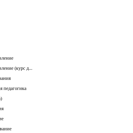
вление
ение (курс д...
вания
я педагогика
)
ия
ие
ование