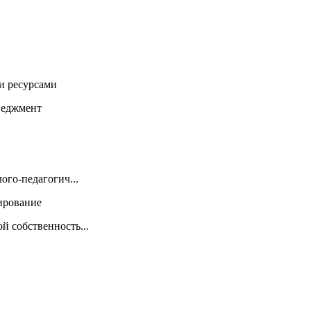
и ресурсами
неджмент
ого-педагогич...
ирование
 собственность...