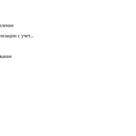
вление
изации с учет...
ование