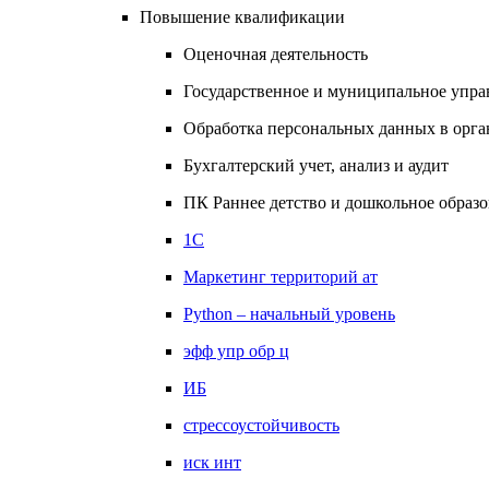
Повышение квалификации
Оценочная деятельность
Государственное и муниципальное упра
Обработка персональных данных в орган
Бухгалтерский учет, анализ и аудит
ПК Раннее детство и дошкольное образ
1С
Маркетинг территорий ат
Python – начальный уровень
эфф упр обр ц
ИБ
стрессоустойчивость
иск инт